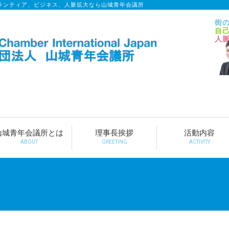
ランティア、ビジネス、人脈拡大なら山城青年会議所
街
自
人
山城青年会議所とは
理事長挨拶
活動内容
ABOUT
GREETING
ACTIVITY