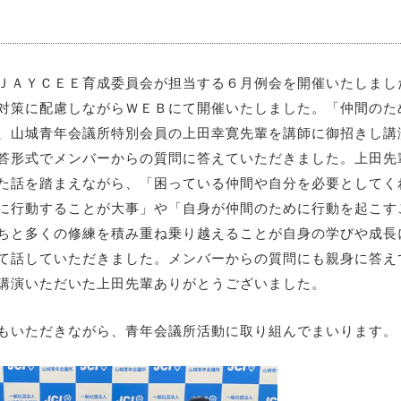
ＪＡＹＣＥＥ育成委員会が担当する６月例会を開催いたしまし
対策に配慮しながらＷＥＢにて開催いたしました。「仲間のた
、山城青年会議所特別会員の上田幸寛先輩を講師に御招きし講
答形式でメンバーからの質問に答えていただきました。上田先
た話を踏まえながら、「困っている仲間や自分を必要としてく
に行動することが大事」や「自身が仲間のために行動を起こす
ちと多くの修練を積み重ね乗り越えることが自身の学びや成長
て話していただきました。メンバーからの質問にも親身に答え
講演いただいた上田先輩ありがとうございました。
もいただきながら、青年会議所活動に取り組んでまいります。