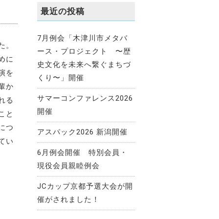
最近の投稿
7月例会「木津川市メタバ
た。
ース・プロジェクト 〜歴
めに
史文化を未来へ繋ぐまちづ
演を
くり〜」開催
輩か
サマーコンファレンス2026
れる
開催
こと
につ
アスパック2026 新潟開催
てい
6月例会開催 特別会員・
現役会員親睦例会
JCカップ京都予選大会が開
催がされました！