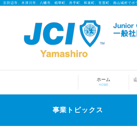
京田辺市、木津川市、八幡市、精華町、井手町、和束町、笠置町、南山城村でボ
ホーム
HOME
事業トピックス