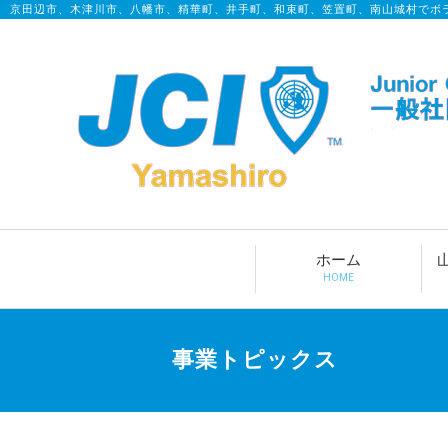
京田辺市、木津川市、八幡市、精華町、井手町、和束町、笠置町、南山城村でボ
ホーム
HOME
事業トピックス