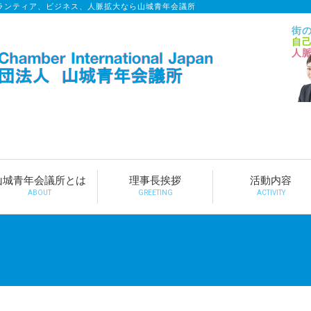
ランティア、ビジネス、人脈拡大なら山城青年会議所
街
自
人
山城青年会議所とは
理事長挨拶
活動内容
ABOUT
GREETING
ACTIVITY