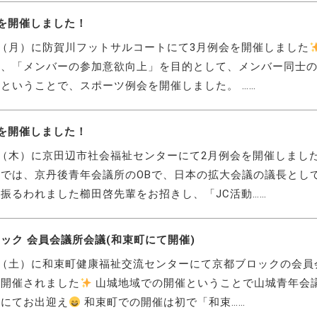
を開催しました！
日（月）に防賀川フットサルコートにて3月例会を開催しました
は、「メンバーの参加意欲向上」を目的として、メンバー同士
ということで、スポーツ例会を開催しました。 ……
を開催しました！
日（木）に京田辺市社会福祉センターにて2月例会を開催しまし
では、京丹後青年会議所のOBで、日本の拡大会議の議長とし
振るわれました櫛田啓先輩をお招きし、「JC活動……
ック 会員会議所会議(和束町にて開催)
日（土）に和束町健康福祉交流センターにて京都ブロックの会員
が開催されました
山城地域での開催ということで山城青年会
ーにてお出迎え
和束町での開催は初で「和束……