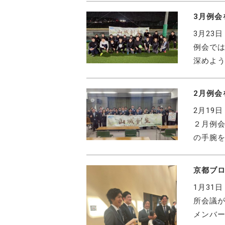
3月例会
3月23
例会で
深めよう
2月例会
2月19
２月例会
の手腕を
京都ブロ
1月31
所会議
メンバ