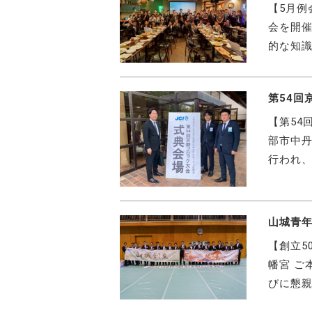
【5月例
会を開
的な知識
第54回
【第54
部市中丹
行われ、
山城青年
【創立5
幡宮 ご
びに懇親