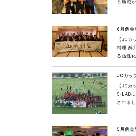
と地域か
6月例会
【JCカ
料理 醉
る活性化
JCカッ
【JCカ
S-LA
されま
5月例会