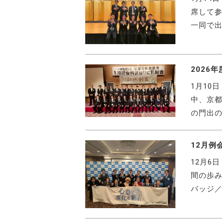
席して参
一同で出
2026
1月10
中、京都
の門出の
12月例
12月6
間の歩み
バッジ／