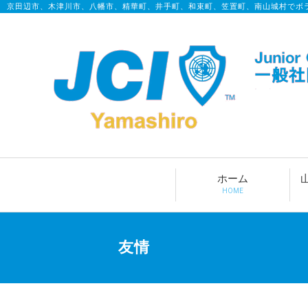
京田辺市、木津川市、八幡市、精華町、井手町、和束町、笠置町、南山城村でボ
ホーム
HOME
友情