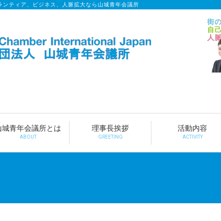
ランティア、ビジネス、人脈拡大なら山城青年会議所
街
自
人
山城青年会議所とは
理事長挨拶
活動内容
ABOUT
GREETING
ACTIVITY