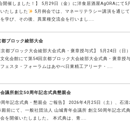
会開催しました！】 5月29日（金）に洋食居酒屋AgORAにて5
催いたしました
5月例会では、マネーリテラシー講演を通じ
を学び、その後、異業種交流会を行いまし……
京都ブロック綾部大会
回京都ブロック大会綾部大会式典・褒章授与式】 5月24日（日
文化会館にて第54回京都ブロック大会綾部大会式典・褒章授
フェスタ・フォーラムはあやべ日東精工アリーナ・……
会議所創立50周年記念式典懇親会
0周年記念式典・懇親会 ご報告】 2026年4月25日（土）、石
本殿前にて、一般社団法人 山城青年会議所 創立50周年記念式
会を開催いたしました。 本式典は、青……