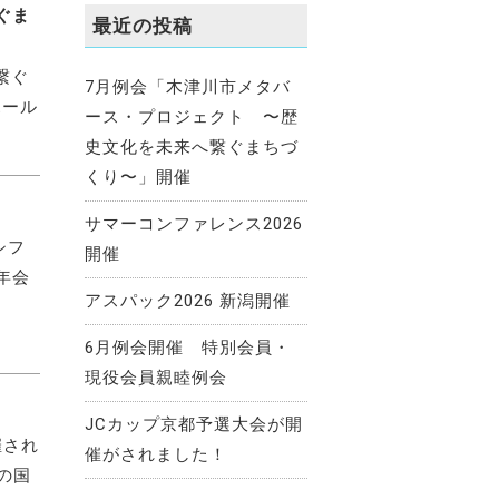
ぐま
最近の投稿
繋ぐ
7月例会「木津川市メタバ
ホール
ース・プロジェクト 〜歴
史文化を未来へ繋ぐまちづ
くり〜」開催
サマーコンファレンス2026
シフ
開催
年会
アスパック2026 新潟開催
6月例会開催 特別会員・
現役会員親睦例会
JCカップ京都予選大会が開
催され
催がされました！
の国