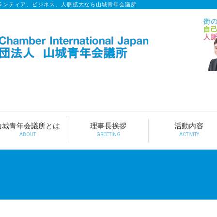
ランティア、ビジネス、人脈拡大なら山城青年会議所
街
自
人
山城青年会議所とは
理事長挨拶
活動内容
ABOUT
GREETING
ACTIVITY