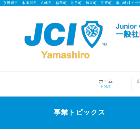
京田辺市、木津川市、八幡市、精華町、井手町、和束町、笠置町、南山城村でボ
ホーム
HOME
事業トピックス