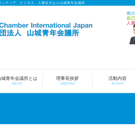
ランティア、ビジネス、人脈拡大なら山城青年会議所
街
自
人
山城青年会議所とは
理事長挨拶
活動内容
ABOUT
GREETING
ACTIVITY