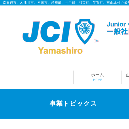
京田辺市、木津川市、八幡市、精華町、井手町、和束町、笠置町、南山城村でボ
ホーム
HOME
事業トピックス