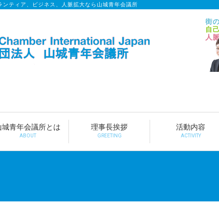
ランティア、ビジネス、人脈拡大なら山城青年会議所
街
自
人
山城青年会議所とは
理事長挨拶
活動内容
ABOUT
GREETING
ACTIVITY