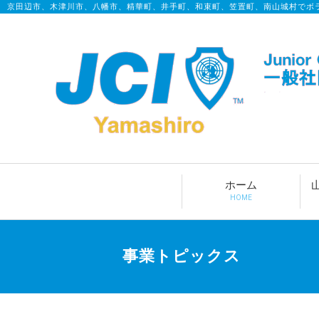
京田辺市、木津川市、八幡市、精華町、井手町、和束町、笠置町、南山城村でボ
ホーム
HOME
事業トピックス