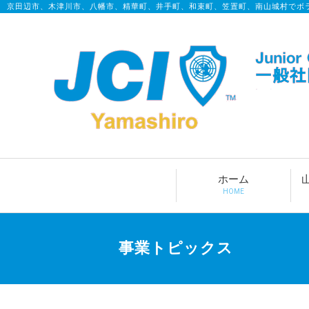
京田辺市、木津川市、八幡市、精華町、井手町、和束町、笠置町、南山城村でボ
ホーム
HOME
事業トピックス