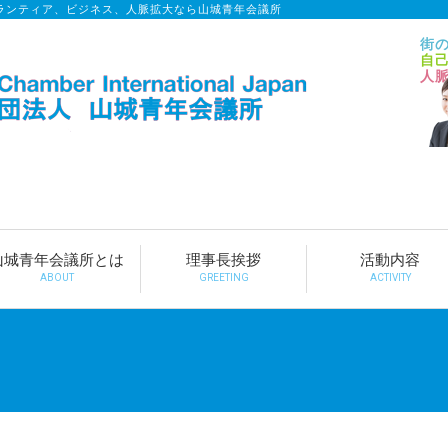
ランティア、ビジネス、人脈拡大なら山城青年会議所
街
自
人
山城青年会議所とは
理事長挨拶
活動内容
ABOUT
GREETING
ACTIVITY